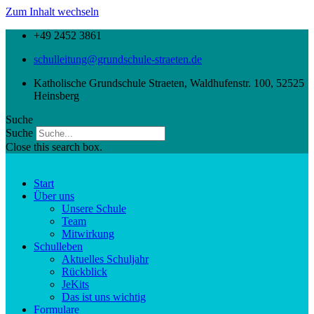
Zum Inhalt wechseln
+49 2452 3861
schulleitung@grundschule-straeten.de
Katholische Grundschule Straeten, Waldhufenstr. 100, 52525
Heinsberg
Suche
Suche
Close this search box.
Start
Über uns
Unsere Schule
Team
Mitwirkung
Schulleben
Aktuelles Schuljahr
Rückblick
JeKits
Das ist uns wichtig
Formulare