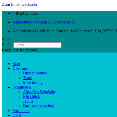
Zum Inhalt wechseln
+49 2452 3861
schulleitung@grundschule-straeten.de
Katholische Grundschule Straeten, Waldhufenstr. 100, 52525 
Suche
Suche
Close this search box.
Start
Über uns
Unsere Schule
Team
Mitwirkung
Schulleben
Aktuelles Schuljahr
Rückblick
JeKits
Das ist uns wichtig
Formulare
OGS