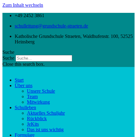
Zum Inhalt wechseln
+49 2452 3861
schulleitung@grundschule-straeten.de
Katholische Grundschule Straeten, Waldhufenstr. 100, 52525
Heinsberg
Suche
Suche
Close this search box.
Start
Über uns
Unsere Schule
Team
Mitwirkung
Schulleben
Aktuelles Schuljahr
Rückblick
JeKits
Das ist uns wichtig
Formulare