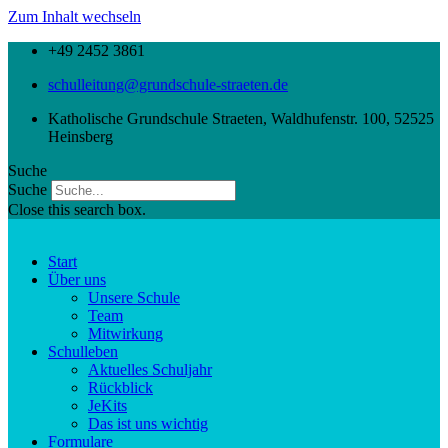
Zum Inhalt wechseln
+49 2452 3861
schulleitung@grundschule-straeten.de
Katholische Grundschule Straeten, Waldhufenstr. 100, 52525
Heinsberg
Suche
Suche
Close this search box.
Start
Über uns
Unsere Schule
Team
Mitwirkung
Schulleben
Aktuelles Schuljahr
Rückblick
JeKits
Das ist uns wichtig
Formulare