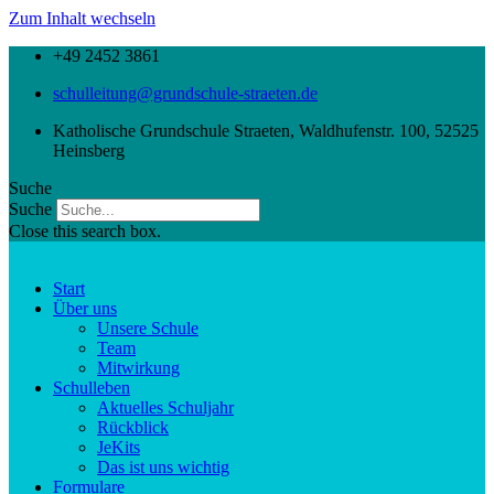
Zum Inhalt wechseln
+49 2452 3861
schulleitung@grundschule-straeten.de
Katholische Grundschule Straeten, Waldhufenstr. 100, 52525
Heinsberg
Suche
Suche
Close this search box.
Start
Über uns
Unsere Schule
Team
Mitwirkung
Schulleben
Aktuelles Schuljahr
Rückblick
JeKits
Das ist uns wichtig
Formulare