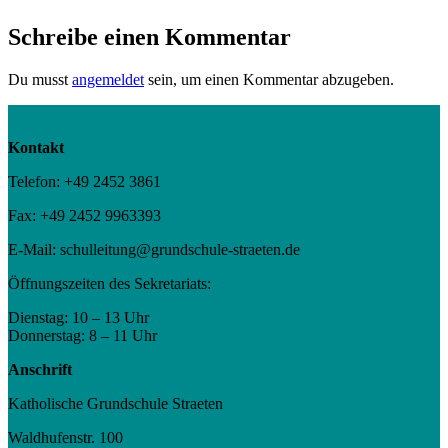
Schreibe einen Kommentar
Du musst
angemeldet
sein, um einen Kommentar abzugeben.
Kontakt
Telefon: +49 2452 3861
Fax: +49 2452 9963393
E-Mail: schulleitung@grundschule-straeten.de
Öffnungszeiten des Sekretariats:
Dienstag: 10 – 13 Uhr
Donnerstag: 8 – 11 Uhr
Anschrift
Katholische Grundschule Straeten
Waldhufenstr. 100