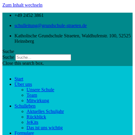
Zum Inhalt wechseln
+49 2452 3861
schulleitung@grundschule-straeten.de
Katholische Grundschule Straeten, Waldhufenstr. 100, 52525
Heinsberg
Suche
Suche
Close this search box.
Start
Über uns
Unsere Schule
Team
Mitwirkung
Schulleben
Aktuelles Schuljahr
Rückblick
JeKits
Das ist uns wichtig
Formulare