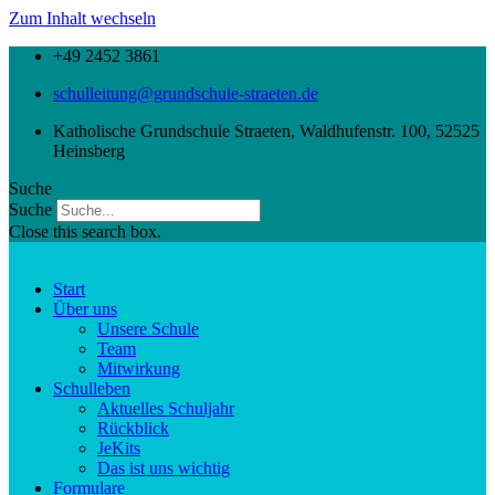
Zum Inhalt wechseln
+49 2452 3861
schulleitung@grundschule-straeten.de
Katholische Grundschule Straeten, Waldhufenstr. 100, 52525
Heinsberg
Suche
Suche
Close this search box.
Start
Über uns
Unsere Schule
Team
Mitwirkung
Schulleben
Aktuelles Schuljahr
Rückblick
JeKits
Das ist uns wichtig
Formulare