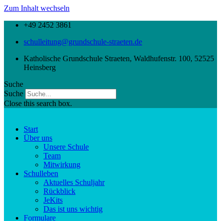
Zum Inhalt wechseln
+49 2452 3861
schulleitung@grundschule-straeten.de
Katholische Grundschule Straeten, Waldhufenstr. 100, 52525
Heinsberg
Suche
Suche
Close this search box.
Start
Über uns
Unsere Schule
Team
Mitwirkung
Schulleben
Aktuelles Schuljahr
Rückblick
JeKits
Das ist uns wichtig
Formulare