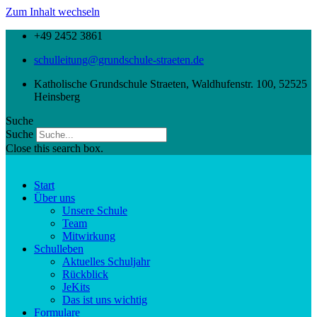
Zum Inhalt wechseln
+49 2452 3861
schulleitung@grundschule-straeten.de
Katholische Grundschule Straeten, Waldhufenstr. 100, 52525
Heinsberg
Suche
Suche
Close this search box.
Start
Über uns
Unsere Schule
Team
Mitwirkung
Schulleben
Aktuelles Schuljahr
Rückblick
JeKits
Das ist uns wichtig
Formulare